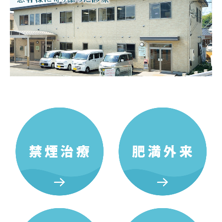
肥満外来
高血圧治療
高脂血症
各種ワクチン
尿がんリスク検査
ダイエット遺伝子分析キット
アクセス
採用情報
施設基準等