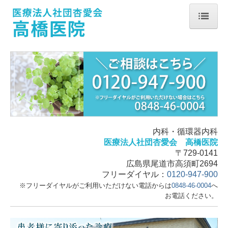
ホーム
恋の水事業
デイサービスセンター恋の水
グループホーム恋の水
居宅介護支援事業所恋の水
内科・循環器内科
医療法人社団杏愛会 高橋医院
訪問介護事業所 あおば
〒729-0141
訪問看護ステーションあさがお
広島県尾道市高須町2694
フリーダイヤル：
0120-947-900
院長紹介・医院紹介
※フリーダイヤルがご利用いただけない電話からは
0848-46-0004
へ
お電話ください。
診療に関して
禁煙治療