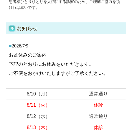
患者様ひとりひとりを大切にする診察のため、ご理解ご協力を頂
ければ幸いです。
お知らせ
■
2026/7/9
お盆休みのご案内
下記のとおりにお休みをいただきます。
ご不便をおかけいたしますがご了承ください。
8/10
（月）
通
常
通
り
8/11
（火）
休診
8/12
（水）
通
常
通
り
8/13
（木）
休診